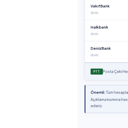
VakıfBank
IBAN
Halkbank
IBAN
DenizBank
IBAN
Posta Çeki He
PTT
Önemli:
Tüm hesaplar
Açıklama kısmına hes
ederiz.