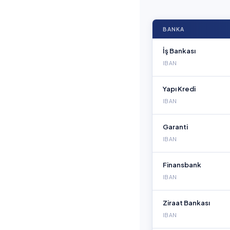
BANKA
İş Bankası
IBAN
Yapı Kredi
IBAN
Garanti
IBAN
Finansbank
IBAN
Ziraat Bankası
IBAN