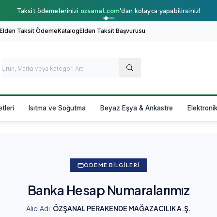
Taksit ödemelerinizi
ozsanal.com
'dan kolayca yapabilirsiniz!
 Elden Taksit Ödeme
Katalog
Elden Taksit Başvurusu
etleri
Isıtma ve Soğutma
Beyaz Eşya & Ankastre
Elektroni
ÖDEME BILGILERI
Banka Hesap Numaralarımız
Alıcı Adı:
ÖZŞANAL PERAKENDE MAĞAZACILIK A.Ş.