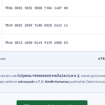
TR86 0001 5001 5800 7306 1487 80
TR69 0001 2009 7480 0010 2613 14
TR46 0013 4000 0145 9139 6000 03
678
sabı
da alıcı adı
ÖZŞANAL PERAKENDE MAĞAZACILIK A.Ş.
olarak görünmeli
ap sahibinin
adı soyadı
ve
T.C. Kimlik Numarası
yazılmalıdır. Dekontunuzu