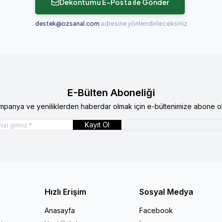
Dekontumu E-Posta ile Gönder
destek@ozsanal.com
adresine yönlendirileceksiniz
E-Bülten Aboneliği
mpanya ve yeniliklerden haberdar olmak için e-bültenimize abone ol
Kayıt Ol
Hızlı Erişim
Sosyal Medya
Anasayfa
Facebook