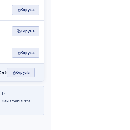
Kopyala
Kopyala
Kopyala
446
Kopyala
dir.
 saklamanızı rica