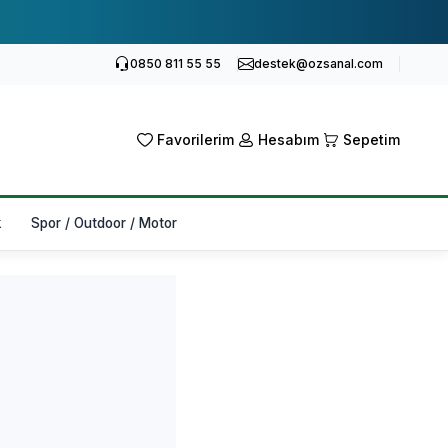
0850 811 55 55
destek@ozsanal.com
Favorilerim
Hesabım
Sepetim
k
Spor / Outdoor / Motor