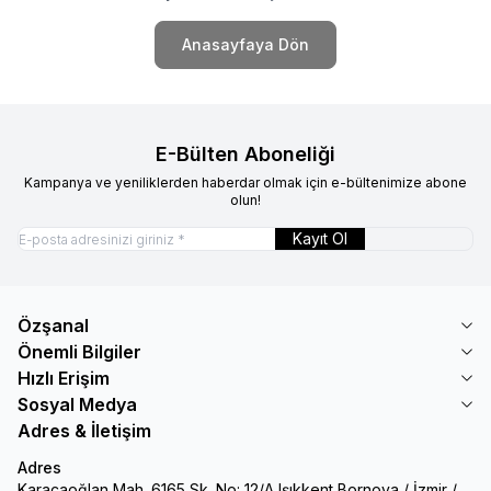
Anasayfaya Dön
E-Bülten Aboneliği
Kampanya ve yeniliklerden haberdar olmak için e-bültenimize abone
olun!
Kayıt Ol
Özşanal
Önemli Bilgiler
Hızlı Erişim
Sosyal Medya
Adres & İletişim
Adres
Karacaoğlan Mah. 6165 Sk. No: 12/A Işıkkent Bornova / İzmir /