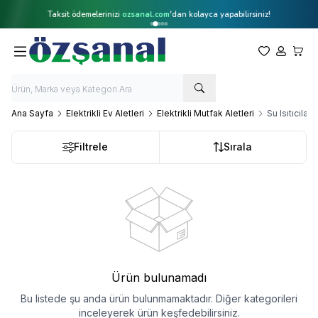
Taksit ödemelerinizi
ozsanal.com
'dan kolayca yapabilirsiniz!
Favorilerim
Hesabım
Sepet
Ana Sayfa
Elektrikli Ev Aletleri
Elektrikli Mutfak Aletleri
Su Isıtıcılar
Filtrele
Sırala
Ürün bulunamadı
Bu listede şu anda ürün bulunmamaktadır. Diğer kategorileri
inceleyerek ürün keşfedebilirsiniz.