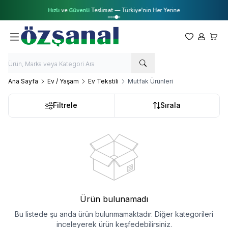
Hızlı
ve
Güvenli
Teslimat — Türkiye'nin Her Yerine
Favorilerim
Hesabım
Sepet
Ana Sayfa
Ev / Yaşam
Ev Tekstili
Mutfak Ürünleri
Filtrele
Sırala
Ürün bulunamadı
Bu listede şu anda ürün bulunmamaktadır. Diğer kategorileri
inceleyerek ürün keşfedebilirsiniz.