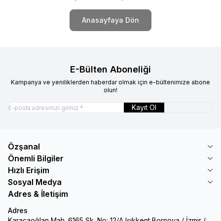
Anasayfaya Dön
E-Bülten Aboneliği
Kampanya ve yeniliklerden haberdar olmak için e-bültenimize abone
olun!
Kayıt Ol
Özşanal
Önemli Bilgiler
Hızlı Erişim
Sosyal Medya
Adres & İletişim
Adres
Karacaoğlan Mah. 6165 Sk. No: 12/A Işıkkent Bornova / İzmir /