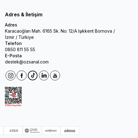
Adres & İletişim
Adres
Karacaoğlan Mah. 6165 Sk. No: 12/A Işıkkent Bornova /
İzmir / Türkiye
Telefon
0850 811 55 55
E-Posta
destek@ozsanal.com
Instagram
Facebook
Tiktok
Linkedin
Youtube