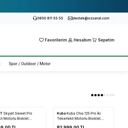
0850 811 55 55
destek@ozsanal.com
Favorilerim
Hesabım
Sepetim
k
Spor / Outdoor / Motor
ET
Skyjet Sweet Pro
Kuba
Kuba Chia 125 Pro İki
kli Motorlu Bisklet
Tekerlekli Motorlu Bisiklet
engi (Açık)
Kırmızı
99,00
TL
82.999,00
TL