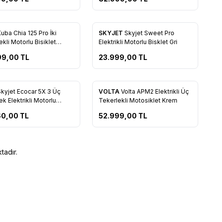
uba Chia 125 Pro İki
SKYJET
Skyjet Sweet Pro
kli Motorlu Bisiklet
Elektrikli Motorlu Bisklet Gri
99,00
TL
23.999,00
TL
Tükendi
Skyjet Ecocar 5X 3 Üç
VOLTA
Volta APM2 Elektrikli Üç
k Elektrikli Motorlu
Tekerlekli Motosiklet Krem
t
60,00
TL
52.999,00
TL
tadır.