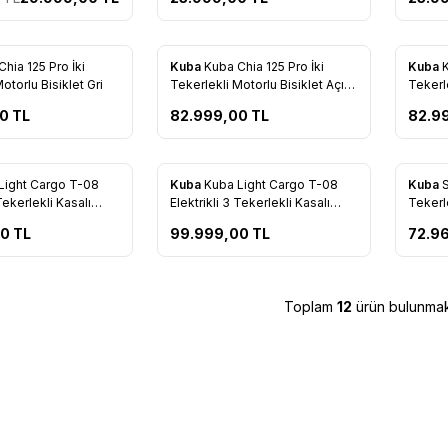
hia 125 Pro İki
Kuba
Kuba Chia 125 Pro İki
Kuba
K
otorlu Bisiklet Gri
Tekerlekli Motorlu Bisiklet Açık
Tekerle
Mavi
Beyaz
00
TL
82.999,00
TL
82.9
Tükendi
Light Cargo T-08
Kuba
Kuba Light Cargo T-08
Kuba
 Tekerlekli Kasalı
Elektrikli 3 Tekerlekli Kasalı
Tekerle
klet Gri (Koyu Gri)
Motorlu Bisiklet Gri (Açık Gri)
Bisikle
00
TL
99.999,00
TL
72.9
Toplam
12
ürün bulunmak