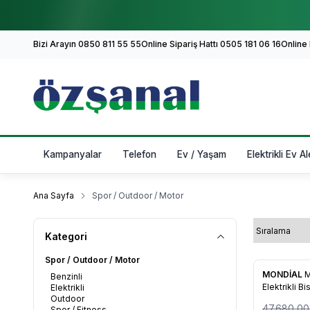
Bizi Arayın 0850 811 55 55
Online Sipariş Hattı 0505 181 06 16
Online
Kampanyalar
Telefon
Ev / Yaşam
Elektrikli Ev Al
Ana Sayfa
Spor / Outdoor / Motor
Kategori
Spor / Outdoor / Motor
%
37
MONDİAL
M
Benzinli
Elektrikli Bi
Elektrikli
Outdoor
47.680,00
Spor / Fitness