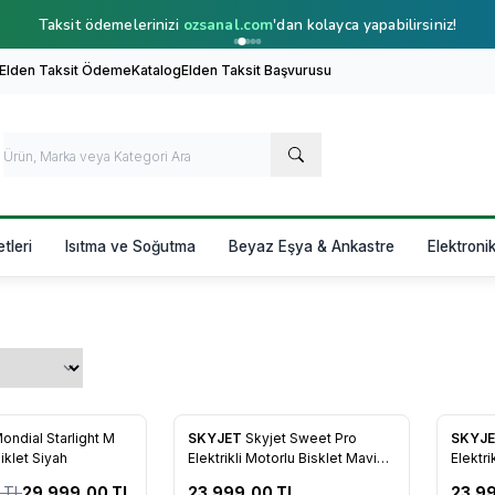
Taksit ödemelerinizi
ozsanal.com
'dan kolayca yapabilirsiniz!
 Elden Taksit Ödeme
Katalog
Elden Taksit Başvurusu
etleri
Isıtma ve Soğutma
Beyaz Eşya & Ankastre
Elektroni
ondial Starlight M
SKYJET
Skyjet Sweet Pro
SKYJ
siklet Siyah
Elektrikli Motorlu Bisklet Mavi
Elektri
(Cam Göbeği)
Kahver
TL
29.999,00
TL
23.999,00
TL
23.9