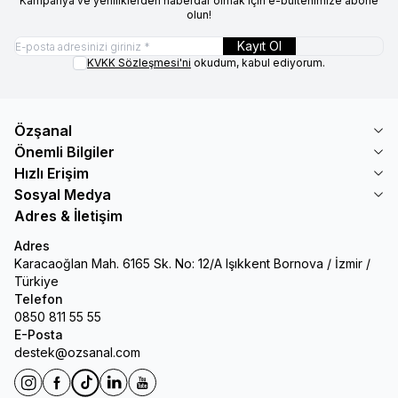
Kampanya ve yeniliklerden haberdar olmak için e-bültenimize abone
olun!
Kayıt Ol
KVKK Sözleşmesi'ni
okudum, kabul ediyorum.
Özşanal
Önemli Bilgiler
Hızlı Erişim
Sosyal Medya
Adres & İletişim
Adres
Karacaoğlan Mah. 6165 Sk. No: 12/A Işıkkent Bornova / İzmir /
Türkiye
Telefon
0850 811 55 55
E-Posta
destek@ozsanal.com
Instagram
Facebook
Tiktok
Linkedin
Youtube