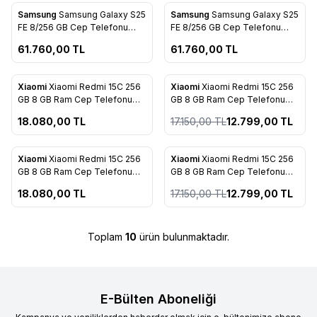
ükendi
Tükendi
Samsung
Samsung Galaxy S25
Samsung
Samsung Galaxy S25
FE 8/256 GB Cep Telefonu
FE 8/256 GB Cep Telefonu
Icyblue
Jetblack
61.760,00
TL
61.760,00
TL
ükendi
Tükendi
Xiaomi
Xiaomi Redmi 15C 256
Xiaomi
Xiaomi Redmi 15C 256
%
25
GB 8 GB Ram Cep Telefonu
GB 8 GB Ram Cep Telefonu
Twiligt Orange
Mint Green
18.080,00
TL
17.150,00
TL
12.799,00
TL
ükendi
Tükendi
Xiaomi
Xiaomi Redmi 15C 256
Xiaomi
Xiaomi Redmi 15C 256
%
25
GB 8 GB Ram Cep Telefonu
GB 8 GB Ram Cep Telefonu
Moonlight Blue
Midnight Black
18.080,00
TL
17.150,00
TL
12.799,00
TL
Toplam
10
ürün bulunmaktadır.
E-Bülten Aboneliği