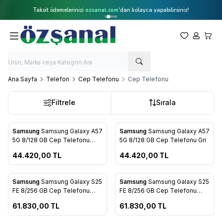
Taksit ödemelerinizi
ozsanal.com
'dan kolayca yapabilirsiniz!
Favorilerim
Hesabım
Sepet
Ana Sayfa
Telefon
Cep Telefonu
Cep Telefonu
Filtrele
Sırala
ükendi
Tükendi
Samsung
Samsung Galaxy A57
Samsung
Samsung Galaxy A57
5G 8/128 GB Cep Telefonu
5G 8/128 GB Cep Telefonu Gri
Awosome Gray
44.420,00
TL
44.420,00
TL
ükendi
Tükendi
Samsung
Samsung Galaxy S25
Samsung
Samsung Galaxy S25
FE 8/256 GB Cep Telefonu
FE 8/256 GB Cep Telefonu
Navy
White
61.830,00
TL
61.830,00
TL