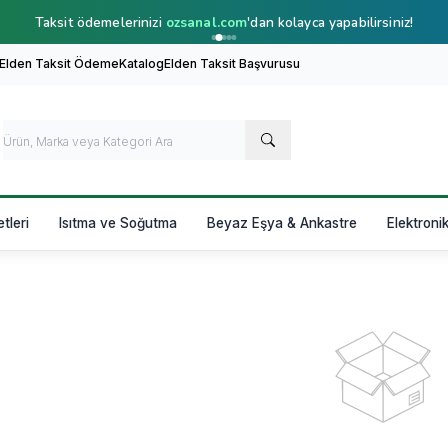
Taksit ödemelerinizi
ozsanal.com
'dan kolayca yapabilirsiniz!
 Elden Taksit Ödeme
Katalog
Elden Taksit Başvurusu
etleri
Isıtma ve Soğutma
Beyaz Eşya & Ankastre
Elektroni