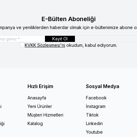
E-Bülten Aboneliği
mpanya ve yeniliklerden haberdar olmak için e-bültenimize abone ol
Kayıt Ol
KVKK Sözleşmesi'ni
okudum, kabul ediyorum.
Hızlı Erişim
Sosyal Medya
Anasayfa
Facebook
i
Yeni Ürünler
İnstagram
Müşteri Hizmetleri
Tiktok
iği
Katalog
Linkedin
Youtube