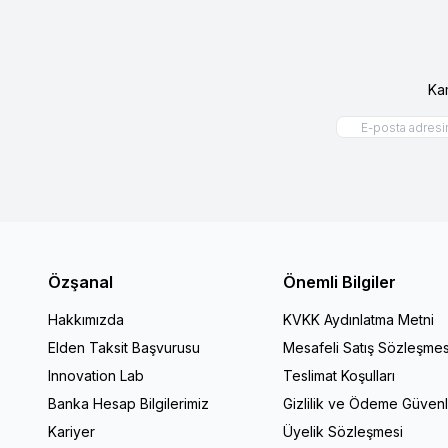
T-Shirt
Tulum
Süveter
Takım
Ka
Özşanal
Önemli Bilgiler
Hakkımızda
KVKK Aydınlatma Metni
Elden Taksit Başvurusu
Mesafeli Satış Sözleşmes
Innovation Lab
Teslimat Koşulları
Banka Hesap Bilgilerimiz
Gizlilik ve Ödeme Güvenl
Kariyer
Üyelik Sözleşmesi