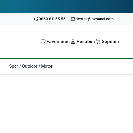
0850 811 55 55
destek@ozsanal.com
Favorilerim
Hesabım
Sepetim
k
Spor / Outdoor / Motor