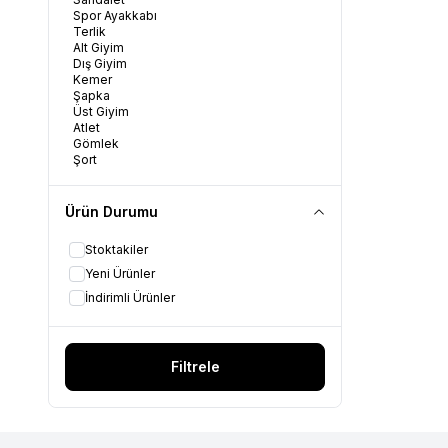
Spor Ayakkabı
Terlik
Alt Giyim
Dış Giyim
Kemer
Şapka
Üst Giyim
Atlet
Gömlek
Şort
Tayt
Tunik
Bermuda
Ürün Durumu
Bluz
Body
Stoktakiler
Ceket
Mont
Yeni Ürünler
Sweatshirt
İndirimli Ürünler
Yelek
Elbise
Eşofman
Etek
Filtrele
Fular/Şal
Kazak
Kaban
Mayo
Pantolon
Pardosu