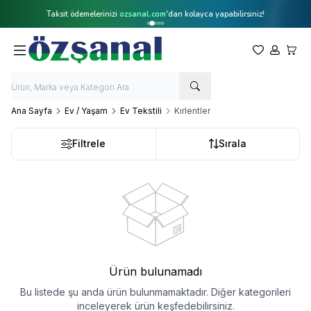
Taksit ödemelerinizi
ozsanal.com
'dan kolayca yapabilirsiniz!
Favorilerim
Hesabım
Sepet
Ana Sayfa
Ev / Yaşam
Ev Tekstili
Kırlentler
Filtrele
Sırala
Ürün bulunamadı
Bu listede şu anda ürün bulunmamaktadır. Diğer kategorileri
inceleyerek ürün keşfedebilirsiniz.