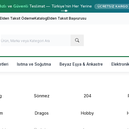
ızlı
ve
Güvenli
Teslimat — Türkiye'nin Her Yerine
ÜCRETSIZ KARGO
 Elden Taksit Ödeme
Katalog
Elden Taksit Başvurusu
etleri
Isıtma ve Soğutma
Beyaz Eşya & Ankastre
Elektroni
g
Sönmez
204
om
Dragos
Hobby