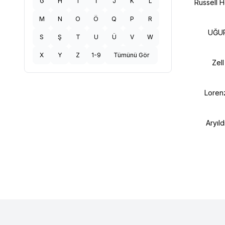
G
H
I
İ
J
K
L
Russell 
M
N
O
Ö
Q
P
R
UĞU
S
Ş
T
U
Ü
V
W
X
Y
Z
1-9
Tümünü Gör
Zell
Loren
Aryıld