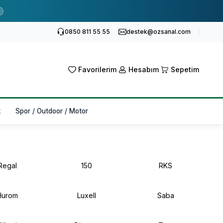
0850 811 55 55
destek@ozsanal.com
Favorilerim
Hesabım
Sepetim
k
Spor / Outdoor / Motor
Regal
150
RKS
Hurom
Luxell
Saba