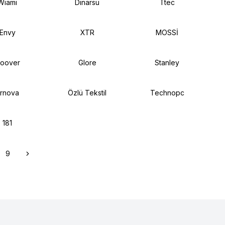
Wiami
Dinarsu
Ttec
Envy
XTR
MOSSİ
oover
Glore
Stanley
rnova
Özlü Tekstil
Technopc
181
9