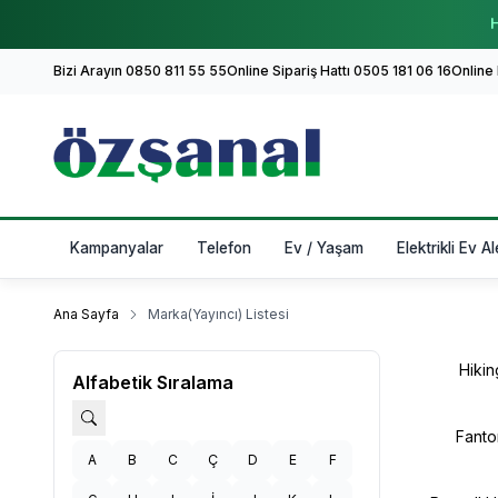
H
Bizi Arayın 0850 811 55 55
Online Sipariş Hattı 0505 181 06 16
Online
Kampanyalar
Telefon
Ev / Yaşam
Elektrikli Ev Al
Ana Sayfa
Marka(Yayıncı) Listesi
Hikin
Alfabetik Sıralama
Fant
A
B
C
Ç
D
E
F