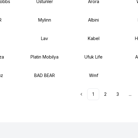
Hobbs
Üstünler
Arora
R
Mylinn
Albini
Lav
Kabel
H
za
Platin Mobilya
Ufuk Life
A
ız
BAD BEAR
Wmf
1
2
3
...