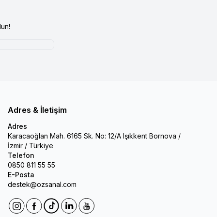
un!
Adres & İletişim
Adres
Karacaoğlan Mah. 6165 Sk. No: 12/A Işıkkent Bornova /
İzmir / Türkiye
Telefon
0850 811 55 55
E-Posta
destek@ozsanal.com
Instagram
Facebook
Tiktok
Linkedin
Youtube