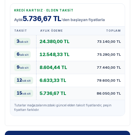
KREDI KARTSIZ · ELDEN TAKSIT
5.736,67 TL
Aylık
’den başlayan fiyatlarla
TAKSIT
AYLIK ÖDEME
TOPLAM
Bu ürün için elden taksit planları: taksit sayısı, aylık ödeme ve toplam tu
24.380,00 TL
3
73.140,00 TL
taksit
12.548,33 TL
6
75.290,00 TL
taksit
8.604,44 TL
9
77.440,00 TL
taksit
6.633,33 TL
12
79.600,00 TL
taksit
5.736,67 TL
15
86.050,00 TL
taksit
Tutarlar mağazalarımızdaki güncel elden taksit fiyatlarıdır, peşin
fiyattan farklıdır.