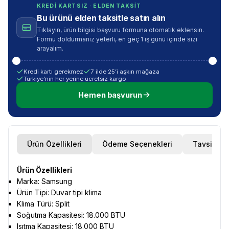
KREDI KARTSIZ · ELDEN TAKSIT
Bu ürünü elden taksitle satın alın
Tıklayın, ürün bilgisi başvuru formuna otomatik eklensin.
Formu doldurmanız yeterli, en geç 1 iş günü içinde sizi
arayalım.
Kredi kartı gerekmez
7 ilde 25’i aşkın mağaza
Türkiye’nin her yerine ücretsiz kargo
Hemen başvurun
Ürün Özellikleri
Ödeme Seçenekleri
Tavsiye E
Ürün Özellikleri
Marka: Samsung
Ürün Tipi: Duvar tipi klima
Klima Türü: Split
Soğutma Kapasitesi: 18.000 BTU
Isıtma Kapasitesi: 18.000 BTU