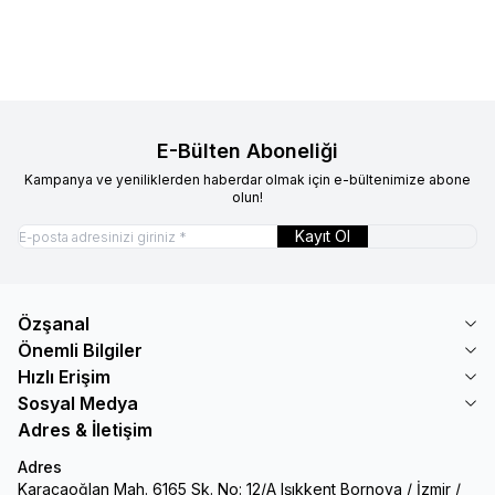
40.380,00
TL
31.999,00
TL
67.870,00
TL
51.999,00
TL
E-Bülten Aboneliği
Kampanya ve yeniliklerden haberdar olmak için e-bültenimize abone
olun!
Kayıt Ol
Özşanal
Önemli Bilgiler
Hızlı Erişim
Sosyal Medya
Adres & İletişim
Adres
Karacaoğlan Mah. 6165 Sk. No: 12/A Işıkkent Bornova / İzmir /