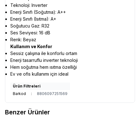
Teknoloji: Inverter
Enerji Sınıfı (Soğutma): A++
Enerji Sınıfı (Isıtma): A+
Soğutucu Gaz: R32
Ses Seviyesi: 16 dB
Renk: Beyaz
Kullanım ve Konfor
Sessiz çalışma ile konforlu ortam
Enerji tasarruflu inverter teknoloji
Hem soğutma hem ısıtma özelliği
Ev ve ofis kullanımı için ideal
Ürün Filtreleri
Barkod
:
8806097251569
Benzer Ürünler
Demirdöküm
Demirdöküm Kıon
Samsung
Samsung
%
21
%
23
12000 A++ BTU Inverter Duvar
AR40F24C0AM/SK 24000 Btu
Tipi Klima
Inverter Klima