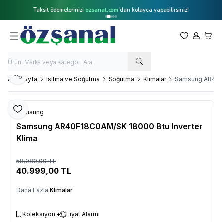
Taksit ödemelerinizi
ozsanal.com
'dan kolayca yapabilirsiniz!
Favorilerim
Hesabım
Sepet
Paylaş
Ana Sayfa
Isıtma ve Soğutma
Soğutma
Klimalar
Samsung AR40F1
Favoriye Ekle
Samsung
Samsung AR40F18C0AM/SK 18000 Btu Inverter
Klima
58.080,00
TL
SEPETE EKLE
40.999,00
TL
Daha Fazla
Klimalar
Koleksiyon +
Fiyat Alarmı