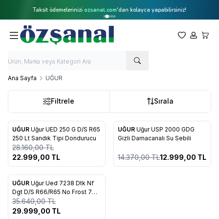
Taksit ödemelerinizi
ozsanal.com
'dan kolayca yapabilirsiniz!
Favorilerim
Hesabım
Sepet
Ana Sayfa
UĞUR
Filtrele
Sırala
UĞUR
Uğur UED 250 G D/S R65
UĞUR
Uğur USP 2000 GDG
%
18
%
10
250 Lt Sandık Tipi Dondurucu
Gizli Damacanalı Su Sebili
28.160,00
TL
22.999,00
TL
14.370,00
TL
12.999,00
TL
UĞUR
Uğur Ued 7238 Dtk Nf
%
16
Dgt D/S R66/R65 No Frost 7
Çekmeceli Derin Dondurucu
35.640,00
TL
29.999,00
TL