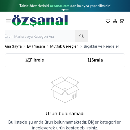
Taksit ödemelerinizi
ozsanal.com
'dan kolayca yapabilirsiniz!
Favorilerim
Hesabım
Sepet
Ana Sayfa
Ev / Yaşam
Mutfak Gereçleri
Bıçaklar ve Rendeler
Filtrele
Sırala
Ürün bulunamadı
Bu listede şu anda ürün bulunmamaktadır. Diğer kategorileri
inceleyerek ürün keşfedebilirsiniz.