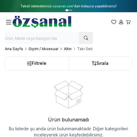
Taksit ödemelerinizi
ozsanal.com
'dan kolayca yapabilirsiniz!
Favorilerim
Hesabım
Sepet
Ana Sayfa
Giyim / Aksesuar
Altın
Takı Seti
Filtrele
Sırala
Ürün bulunamadı
Bu listede şu anda ürün bulunmamaktadır. Diğer kategorileri
inceleyerek ürün keşfedebilirsiniz.