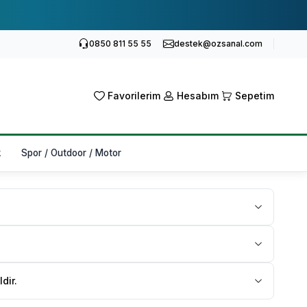
0850 811 55 55
destek@ozsanal.com
Favorilerim
Hesabım
Sepetim
k
Spor / Outdoor / Motor
dir.