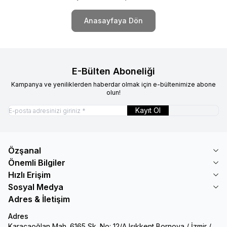
Anasayfaya Dön
E-Bülten Aboneliği
Kampanya ve yeniliklerden haberdar olmak için e-bültenimize abone
olun!
Kayıt Ol
Özşanal
Önemli Bilgiler
Hızlı Erişim
Sosyal Medya
Adres & İletişim
Adres
Karacaoğlan Mah. 6165 Sk. No: 12/A Işıkkent Bornova / İzmir /