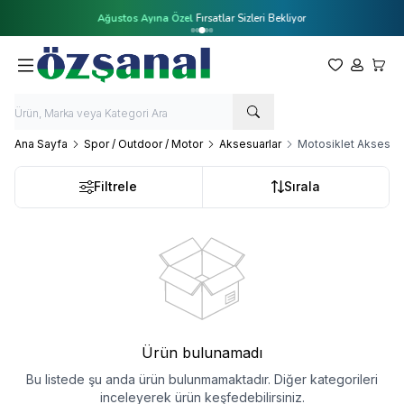
Ağustos Ayına Özel
Fırsatlar Sizleri Bekliyor
Favorilerim
Hesabım
Sepet
Ana Sayfa
Spor / Outdoor / Motor
Aksesuarlar
Motosiklet Aksesuar
Filtrele
Sırala
Ürün bulunamadı
Bu listede şu anda ürün bulunmamaktadır. Diğer kategorileri
inceleyerek ürün keşfedebilirsiniz.