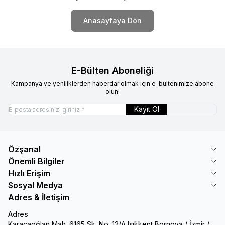
Anasayfaya Dön
E-Bülten Aboneliği
Kampanya ve yeniliklerden haberdar olmak için e-bültenimize abone
olun!
Kayıt Ol
Özşanal
Önemli Bilgiler
Hızlı Erişim
Sosyal Medya
Adres & İletişim
Adres
Karacaoğlan Mah. 6165 Sk. No: 12/A Işıkkent Bornova / İzmir /