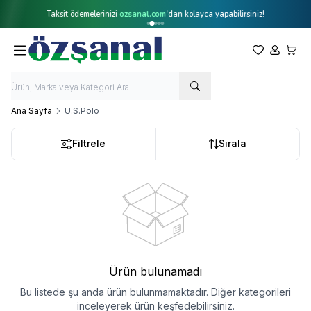
Taksit ödemelerinizi
ozsanal.com
'dan kolayca yapabilirsiniz!
Favorilerim
Hesabım
Sepet
Ana Sayfa
U.S.Polo
Filtrele
Sırala
Ürün bulunamadı
Bu listede şu anda ürün bulunmamaktadır. Diğer kategorileri
inceleyerek ürün keşfedebilirsiniz.