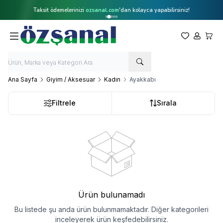
Taksit ödemelerinizi
ozsanal.com
'dan kolayca yapabilirsiniz!
Favorilerim
Hesabım
Sepet
Ana Sayfa
Giyim / Aksesuar
Kadın
Ayakkabı
Filtrele
Sırala
Ürün bulunamadı
Bu listede şu anda ürün bulunmamaktadır. Diğer kategorileri
inceleyerek ürün keşfedebilirsiniz.